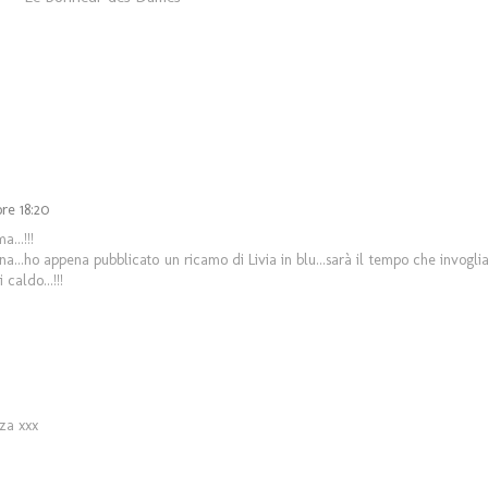
re 18:20
...!!!
na...ho appena pubblicato un ricamo di Livia in blu...sarà il tempo che invogli
caldo...!!!
nza xxx