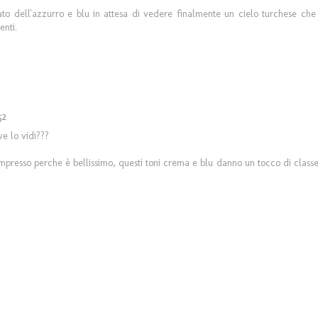
ato dell'azzurro e blu in attesa di vedere finalmente un cielo turchese che
nti.
52
e lo vidi???
 impresso perche è bellissimo, questi toni crema e blu danno un tocco di class