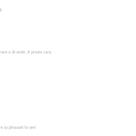
3
 mare e di onde .A presto cara.
re so pleasant to see!