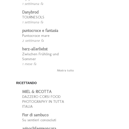
1 settimana fa
Danybrod
TOURNESOLS
1 settimana fa
puntocroce e fantasia
Puntocroce mare
2 settimane fa
herz-allerliebst
Zwischen Frühling und
Sommer
1 mese fa
Mostra tutto
RICETTANDO
MIEL & RICOTTA
DAZZERO CORSI FOOD
PHOTOGRAPHY IN TUTTA
ITALIA
Fior di sambuco
Su sentieri conosciuti
asinochileggeancora