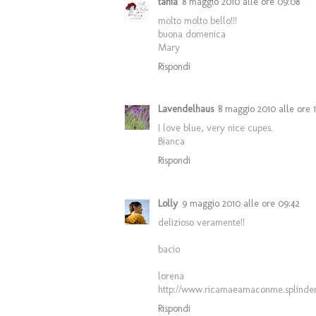
tania
8 maggio 2010 alle ore 09:08
molto molto bello!!!
buona domenica
Mary
Rispondi
Lavendelhaus
8 maggio 2010 alle ore 
I love blue, very nice cupes.
Bianca
Rispondi
Lolly
9 maggio 2010 alle ore 09:42
delizioso veramente!!
bacio
lorena
http://www.ricamaeamaconme.splinde
Rispondi