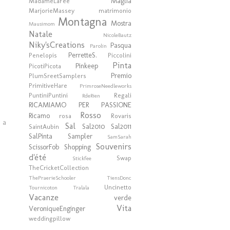
Maglia
MadameLaFée
MarjorieMassey
matrimonio
Montagna
Mostra
Mausimom
Natale
NicoleBautz
Niky'sCreations
Pasqua
Parolin
PerretteS.
Penelopis
Piccolini
Pinta
Pinkeep
PicotiPicota
Premio
PlumSreetSamplers
PrimitiveHare
PrimroseNeedleworks
PuntiniPuntini
Regali
RdeRien
RICAMIAMO PER PASSIONE
Rosso
Ricamo
rosa
Rovaris
a a
Sal
Sal2010
Sal2011
SaintAubin
SalPinta
Sampler
SamSarah
Souvenirs
ScissorFob
Shopping
d'été
Swap
Stickfee
TheCricketCollection
ThePraerieSchooler
TiensDonc
Uncinetto
Tournicoton
Tralala
Vacanze
verde
Vita
VeroniqueEnginger
weddingpillow