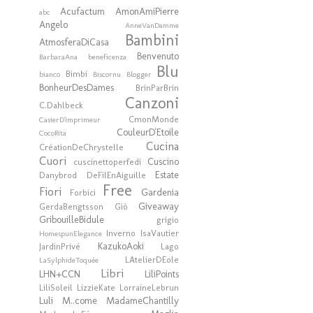
Acufactum
AmonAmiPierre
abc
Angelo
AnneVanDamme
Bambini
AtmosferaDiCasa
Benvenuto
BarbaraAna
beneficenza
Blu
Bimbi
bianco
Biscornu
Blogger
BonheurDesDames
BrinParBrin
Canzoni
C.Dahlbeck
CmonMonde
CasierD'Imprimeur
CouleurD'Etoile
CocoRita
Cucina
CréationDeChrystelle
Cuori
Cuscino
cuscinettoperfedi
Estate
Danybrod
DeFilEnAiguille
Free
Fiori
Gardenia
Forbici
Giveaway
GerdaBengtsson
Giò
GribouilleBidule
grigio
Inverno
IsaVautier
HomespunElegance
KazukoAoki
JardinPrivé
Lago
LAtelierDEole
LaSylphideToquée
Libri
LHN+CCN
LiliPoints
LiliSoleil
LizzieKate
LorraineLebrun
Luli
M..come
MadameChantilly