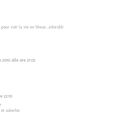
pour voir la vie en bleue...adorabli
 2010 alle ore 21:02
e 22:10
e
e et suberbe